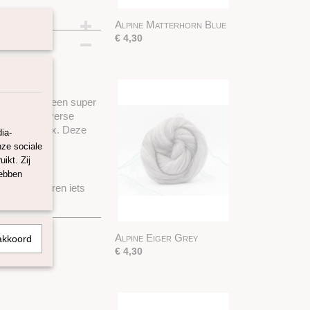
Alpine Matterhorn Blue
m
€ 4,30
33% alpaca, een super
vilten en diverse
 in deze mix. Deze
ia-
nze sociale
ikt. Zij
hebben
nen de kleuren iets
Alpine Eiger Grey
akkoord
€ 4,30