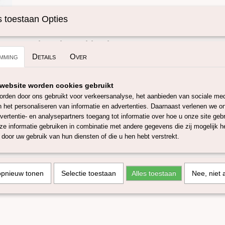
Specificaties
 toestaan Opties
Omschrijving
Productcode
SKUEMA1-50 gra
Merino-alpaca blend taupe.
mming
Details
Over
Deze blend bestaat uit 67% merino wol van 23/25 micron en 
zacht wol mix. Deze mix is zeer geschikt om mee te spinnen, 
website worden cookies gebruikt
andere wolambachten. Ook in onze webshop 5 andere kleuren
rden door ons gebruikt voor verkeersanalyse, het aanbieden van sociale med
blend is Oeko-tex 100 gecertificeerd.
n het personaliseren van informatie en advertenties. Daarnaast verlenen we o
vertentie- en analysepartners toegang tot informatie over hoe u onze site gebru
Deze blend is verkrijgbaar in 50 en 100 gram.
e informatie gebruiken in combinatie met andere gegevens die zij mogelijk 
Door verschillende verfbaden en beeldscherm instellingen kun
door uw gebruik van hun diensten of die u hen hebt verstrekt.
afwijken!
opnieuw tonen
Selectie toestaan
Alles toestaan
Nee, niet 