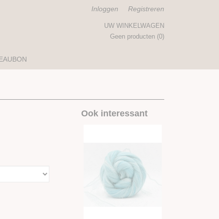
Inloggen
Registreren
UW WINKELWAGEN
Geen producten
(0)
EAUBON
Ook interessant