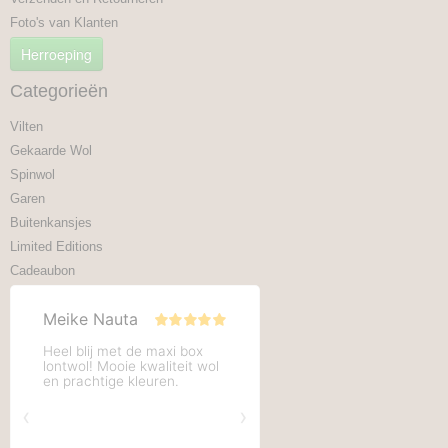
Foto's van Klanten
Herroeping
Categorieën
Vilten
Gekaarde Wol
Spinwol
Garen
Buitenkansjes
Limited Editions
Cadeaubon