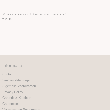
Merino lontwol 19 micron kleurenset 3
€ 5,10
Informatie
Contact
Veelgestelde vragen
Algemene Voorwaarden
Privacy Policy
Garantie & Klachten
Gastenboek
Verzenden en Retourneren