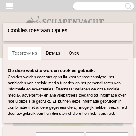
Cookies toestaan Opties
Inloggen
Registreren
UW WINKELWAGEN
Toestemming
Details
Over
Geen producten
(0)
Home
>
Vilten
>
Kleuren-sets
>
Huis mixen
>
Merino lontwol
Op deze website worden cookies gebruikt
19 micron kleurenset 2
Cookies worden door ons gebruikt voor verkeersanalyse, het
aanbieden van sociale media-functies en het personaliseren van
informatie en advertenties. Daarnaast verlenen we onze sociale
media-, advertentie- en analysepartners toegang tot informatie over
hoe u onze site gebruikt. Zij kunnen deze informatie gebruiken in
combinatie met andere gegevens die zij mogelijk hebben verzameld
door uw gebruik van hun diensten of die u hen hebt verstrekt.