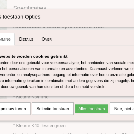
Specificaties
Omschrijving
Productcode
SKUKS19M9
 toestaan Opties
Kleurenset 9 extra fijne merino wol.
mming
Details
Over
Deze set bestaat uit 5 x 10 gram van verschillende kleuren van
merino lontwol van 19 mic, de wol is mulesing-vrij en is afkoms
als Zuid-Amerika en zijn zorgvuldig geselecteerd om een ​​const
website worden cookies gebruikt
garanderen. Het verven voldoet aan Oeko-Tex Standard 100 en
rden door ons gebruikt voor verkeersanalyse, het aanbieden van sociale med
leverancier welke gecertificeerd is met het GOTS 5.0 en GRS c
n het personaliseren van informatie en advertenties. Daarnaast verlenen we o
vertentie- en analysepartners toegang tot informatie over hoe u onze site gebru
De kleuren van deze set zijn met grote zorg bepaald en bestaat
e informatie gebruiken in combinatie met andere gegevens die zij mogelijk 
door uw gebruik van hun diensten of die u hen hebt verstrekt.
* Kleurnr K33 mint
* Kleurnr K34 lime
* Kleurnr K35 helder-groen
opnieuw tonen
Selectie toestaan
Alles toestaan
Nee, niet 
* Kleurnr K36 grasgroen
* Kleurnr K40 flessengroen