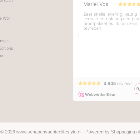
e Wol
nsjes
Editions
on
© 2026 www.schapenvachtenlifestyle.nl - Powered by Shoppagina.nl