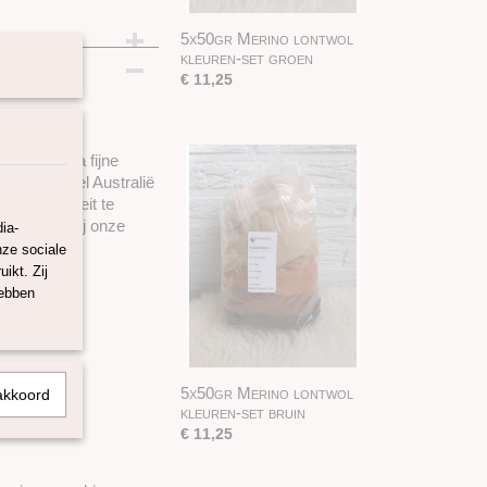
5x50gr Merino lontwol
kleuren-set groen
€ 11,25
 onze extra fijne
tig uit zowel Australië
ante kwaliteit te
 gebeurt bij onze
ia-
ertificaat.
nze sociale
ikt. Zij
 uit :
hebben
5x50gr Merino lontwol
akkoord
kleuren-set bruin
€ 11,25