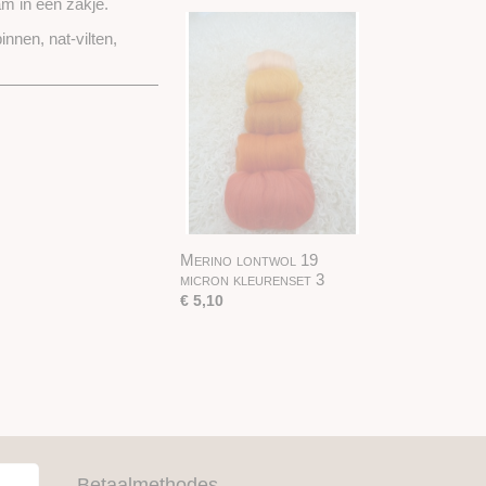
am in een zakje.
nen, nat-vilten,
Merino lontwol 19
micron kleurenset 3
€ 5,10
Betaalmethodes