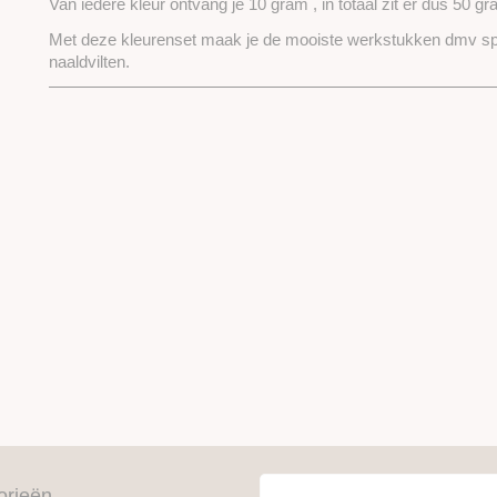
Van iedere kleur ontvang je 10 gram , in totaal zit er dus 50 gr
Met deze kleurenset maak je de mooiste werkstukken dmv spin
naaldvilten.
orieën