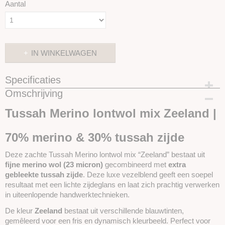
Aantal
IN WINKELWAGEN
Specificaties
Omschrijving
Productcode
SKUTM6-25 gram
Tussah Merino lontwol mix
Zeeland
|
70% merino & 30% tussah zijde
Deze zachte Tussah Merino lontwol mix “Zeeland” bestaat uit
fijne merino wol (23 micron)
gecombineerd met
extra
gebleekte tussah zijde
. Deze luxe vezelblend geeft een soepel
resultaat met een lichte zijdeglans en laat zich prachtig verwerken
in uiteenlopende handwerktechnieken.
De kleur
Zeeland
bestaat uit verschillende blauwtinten,
gemêleerd voor een fris en dynamisch kleurbeeld. Perfect voor