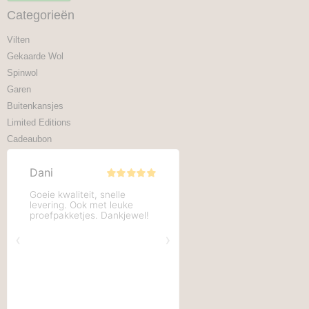
Categorieën
Vilten
Gekaarde Wol
Spinwol
Garen
Buitenkansjes
Limited Editions
Cadeaubon