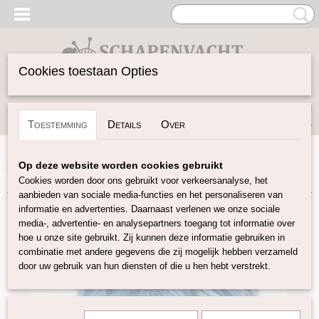
Cookies toestaan Opties
Inloggen
Registreren
UW WINKELWAGEN
Toestemming
Details
Over
Geen producten
(0)
Home
>
Vilten
>
Kleuren-sets
>
Tussah zijde Merino mix
>
Op deze website worden cookies gebruikt
Tussah Merino lontwol Mix "Zeeland"
Cookies worden door ons gebruikt voor verkeersanalyse, het
aanbieden van sociale media-functies en het personaliseren van
informatie en advertenties. Daarnaast verlenen we onze sociale
media-, advertentie- en analysepartners toegang tot informatie over
hoe u onze site gebruikt. Zij kunnen deze informatie gebruiken in
combinatie met andere gegevens die zij mogelijk hebben verzameld
door uw gebruik van hun diensten of die u hen hebt verstrekt.