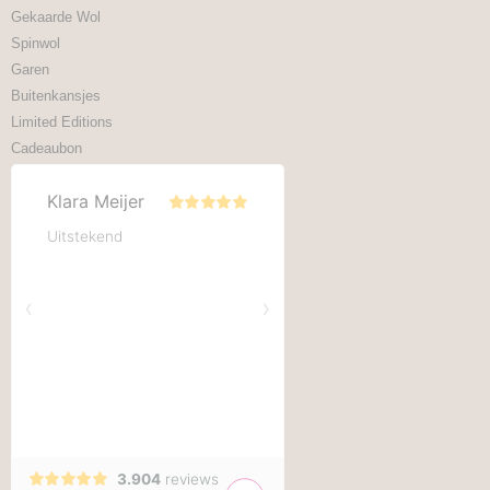
Gekaarde Wol
Spinwol
Garen
Buitenkansjes
Limited Editions
Cadeaubon