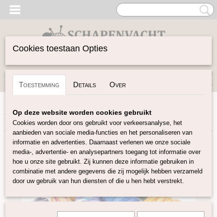
Cookies toestaan Opties
Inloggen
Registreren
UW WINKELWAGEN
Toestemming
Details
Over
Geen producten
(0)
Home
>
Vilten
>
Kleuren-sets
>
Tussah zijde Merino mix
>
Op deze website worden cookies gebruikt
Complete serie Tussah zijde Merino lontwol Mix
Cookies worden door ons gebruikt voor verkeersanalyse, het
aanbieden van sociale media-functies en het personaliseren van
informatie en advertenties. Daarnaast verlenen we onze sociale
media-, advertentie- en analysepartners toegang tot informatie over
hoe u onze site gebruikt. Zij kunnen deze informatie gebruiken in
combinatie met andere gegevens die zij mogelijk hebben verzameld
door uw gebruik van hun diensten of die u hen hebt verstrekt.