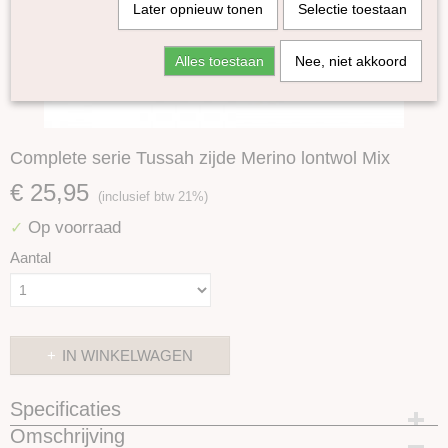
Later opnieuw tonen
Selectie toestaan
Alles toestaan
Nee, niet akkoord
Complete serie Tussah zijde Merino lontwol Mix
€ 25,95
(inclusief btw 21%)
Op voorraad
✓
Aantal
IN WINKELWAGEN
Specificaties
Omschrijving
Productcode