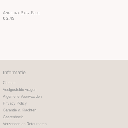
Angelina Baby-Blue
€ 2,45
Informatie
Contact
Veelgestelde vragen
Algemene Voorwaarden
Privacy Policy
Garantie & Klachten
Gastenboek
Verzenden en Retourneren