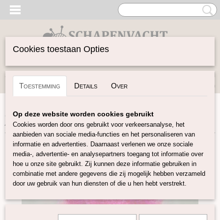
Cookies toestaan Opties
Inloggen
Registreren
UW WINKELWAGEN
Toestemming
Details
Over
Geen producten
(0)
Home
>
Vilten
>
Kunststof vezels
>
Angelina Vezels
>
Op deze website worden cookies gebruikt
Angelina Neon-Roze
Cookies worden door ons gebruikt voor verkeersanalyse, het
aanbieden van sociale media-functies en het personaliseren van
informatie en advertenties. Daarnaast verlenen we onze sociale
media-, advertentie- en analysepartners toegang tot informatie over
hoe u onze site gebruikt. Zij kunnen deze informatie gebruiken in
combinatie met andere gegevens die zij mogelijk hebben verzameld
door uw gebruik van hun diensten of die u hen hebt verstrekt.