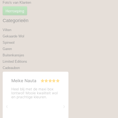
Foto's van Klanten
Herroeping
Categorieën
Vilten
Gekaarde Wol
Spinwol
Garen
Buitenkansjes
Limited Editions
Cadeaubon