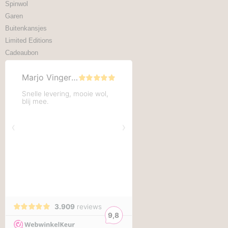
Spinwol
Garen
Buitenkansjes
Limited Editions
Cadeaubon