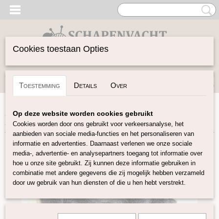
Cookies toestaan Opties
Inloggen
Registreren
UW WINKELWAGEN
Toestemming
Details
Over
Geen producten
(0)
Home
>
Vilten
>
Kunststof vezels
>
Nylon in Lont
>
Firestar
Op deze website worden cookies gebruikt
Nylon zwart
Cookies worden door ons gebruikt voor verkeersanalyse, het
aanbieden van sociale media-functies en het personaliseren van
informatie en advertenties. Daarnaast verlenen we onze sociale
media-, advertentie- en analysepartners toegang tot informatie over
hoe u onze site gebruikt. Zij kunnen deze informatie gebruiken in
combinatie met andere gegevens die zij mogelijk hebben verzameld
door uw gebruik van hun diensten of die u hen hebt verstrekt.