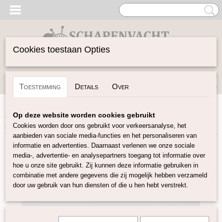
Cookies toestaan Opties
Inloggen
Registreren
UW WINKELWAGEN
Toestemming
Details
Over
Geen producten
(0)
Home
>
Vilten
>
Lontwol gekleurd 14,5 mic
>
Super fijne
Op deze website worden cookies gebruikt
merino lontwol diep donker blauw Z11
Cookies worden door ons gebruikt voor verkeersanalyse, het
aanbieden van sociale media-functies en het personaliseren van
informatie en advertenties. Daarnaast verlenen we onze sociale
media-, advertentie- en analysepartners toegang tot informatie over
hoe u onze site gebruikt. Zij kunnen deze informatie gebruiken in
combinatie met andere gegevens die zij mogelijk hebben verzameld
door uw gebruik van hun diensten of die u hen hebt verstrekt.