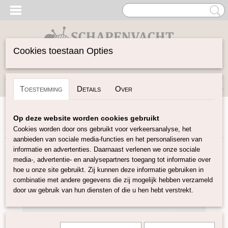
Cookies toestaan Opties
Inloggen
Registreren
UW WINKELWAGEN
Toestemming
Details
Over
Geen producten
(0)
Home
>
Vilten
>
Lontwol gekleurd 19 mic
>
Donker paars
Op deze website worden cookies gebruikt
K23
Cookies worden door ons gebruikt voor verkeersanalyse, het
aanbieden van sociale media-functies en het personaliseren van
informatie en advertenties. Daarnaast verlenen we onze sociale
media-, advertentie- en analysepartners toegang tot informatie over
hoe u onze site gebruikt. Zij kunnen deze informatie gebruiken in
combinatie met andere gegevens die zij mogelijk hebben verzameld
door uw gebruik van hun diensten of die u hen hebt verstrekt.