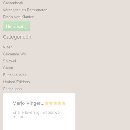
Gastenboek
Verzenden en Retourneren
Foto's van Klanten
Herroeping
Categorieën
Vilten
Gekaarde Wol
Spinwol
Garen
Buitenkansjes
Limited Editions
Cadeaubon