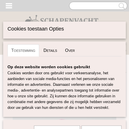
Cookies toestaan Opties
Inloggen
Registreren
UW WINKELWAGEN
Toestemming
Details
Over
Geen producten
(0)
Home
>
Vilten
>
Lontwol gekleurd 19 mic
>
Oud Roze K17
Op deze website worden cookies gebruikt
Cookies worden door ons gebruikt voor verkeersanalyse, het
aanbieden van sociale media-functies en het personaliseren van
informatie en advertenties. Daarnaast verlenen we onze sociale
media-, advertentie- en analysepartners toegang tot informatie over
hoe u onze site gebruikt. Zij kunnen deze informatie gebruiken in
combinatie met andere gegevens die zij mogelijk hebben verzameld
door uw gebruik van hun diensten of die u hen hebt verstrekt.