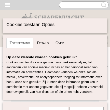
Cookies toestaan Opties
Inloggen
Registreren
UW WINKELWAGEN
Toestemming
Details
Over
Geen producten
(0)
Home
>
Vilten
>
Lontwol gekleurd 19 mic
>
Warm Oranje
Op deze website worden cookies gebruikt
K08
Cookies worden door ons gebruikt voor verkeersanalyse, het
aanbieden van sociale media-functies en het personaliseren van
informatie en advertenties. Daarnaast verlenen we onze sociale
media-, advertentie- en analysepartners toegang tot informatie over
hoe u onze site gebruikt. Zij kunnen deze informatie gebruiken in
combinatie met andere gegevens die zij mogelijk hebben verzameld
door uw gebruik van hun diensten of die u hen hebt verstrekt.