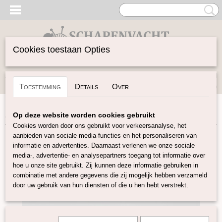
Cookies toestaan Opties
Inloggen
Registreren
UW WINKELWAGEN
Toestemming
Details
Over
Geen producten
(0)
Home
>
Vilten
>
Lontwol gekleurd 19 mic
>
Mint K33
Op deze website worden cookies gebruikt
Cookies worden door ons gebruikt voor verkeersanalyse, het
aanbieden van sociale media-functies en het personaliseren van
informatie en advertenties. Daarnaast verlenen we onze sociale
media-, advertentie- en analysepartners toegang tot informatie over
hoe u onze site gebruikt. Zij kunnen deze informatie gebruiken in
combinatie met andere gegevens die zij mogelijk hebben verzameld
door uw gebruik van hun diensten of die u hen hebt verstrekt.