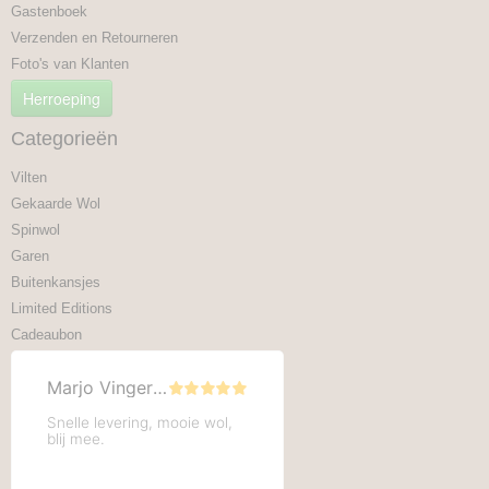
Gastenboek
Verzenden en Retourneren
Foto's van Klanten
Herroeping
Categorieën
Vilten
Gekaarde Wol
Spinwol
Garen
Buitenkansjes
Limited Editions
Cadeaubon