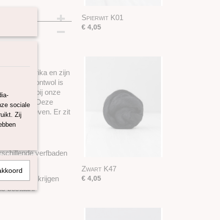
Spierwit K01
€ 4,05
s Zuid-Amerika en zijn
eren. Deze lontwol is
en gebeurt bij onze
ia-
certificaat. Deze
nze sociale
nen en te weven. Er zit
ikt. Zij
hebben
rschillende verfbaden
Zwart K47
akkoord
tificaat te krijgen
€ 4,05
ls bestaan.