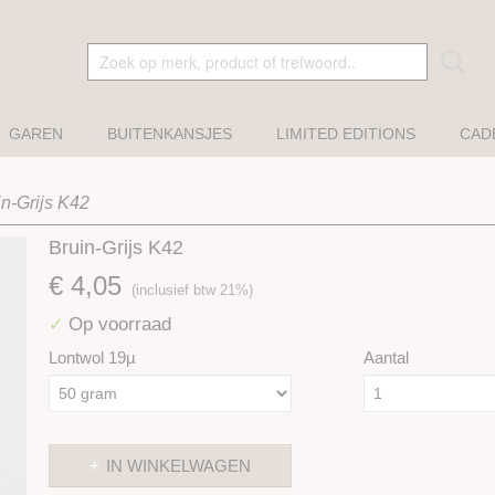
GAREN
BUITENKANSJES
LIMITED EDITIONS
CAD
in-Grijs K42
Bruin-Grijs K42
€ 4,05
(inclusief btw 21%)
Op voorraad
✓
Lontwol 19µ
Aantal
IN WINKELWAGEN