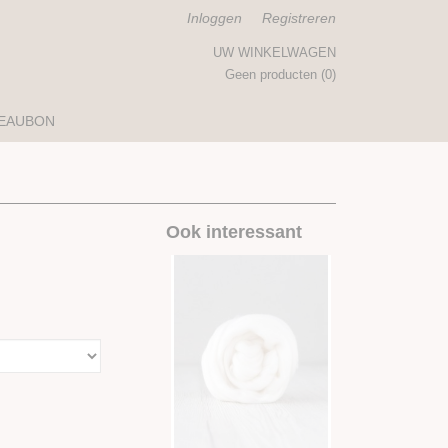
Inloggen
Registreren
UW WINKELWAGEN
Geen producten
(0)
EAUBON
Ook interessant