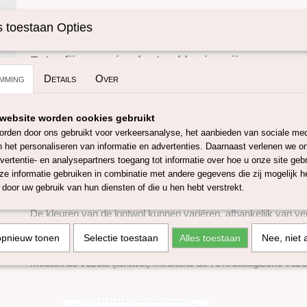
Specificaties
 toestaan Opties
Omschrijving
Productcode
SKUIMK42-50
Extra fijne merino lontwol bruin-grijs
mming
Details
Over
Deze lontwol van 19 micron is afkomstig uit zowel Australië al
zorgvuldig geselecteerd om een ​​constante kwaliteit te garand
website worden cookies gebruikt
mulesing vrij. Het verven voldoet aan Oeko-Tex Standard 100 
rden door ons gebruikt voor verkeersanalyse, het aanbieden van sociale med
leverancier welke gecertificeerd is met het GOTS 5.0 en GRS 
n het personaliseren van informatie en advertenties. Daarnaast verlenen we o
lontwol is zeer geschikt om mee te natvilten, droogvilten, spin
vertentie- en analysepartners toegang tot informatie over hoe u onze site gebru
ongeveer 4 meter lont in 100 gram.
e informatie gebruiken in combinatie met andere gegevens die zij mogelijk 
door uw gebruik van hun diensten of die u hen hebt verstrekt.
Deze fijne merino lontwol is verkrijgbaar in 50 en 100 gram.
De kleuren van de lontwol kunnen variëren, afhankelijk van ve
en instellingen van je beeldscherm.
opnieuw tonen
Selectie toestaan
Alles toestaan
Nee, niet 
GOTS 5.0 staat voor Global Organic Textile Standard, om dit cer
moeten de vezels (lontwol) minstens uit 70% biologische veze