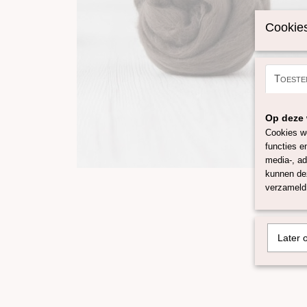
Cookies
Toeste
Op deze 
Cookies wo
functies e
media-, ad
kunnen dez
verzameld 
Later 