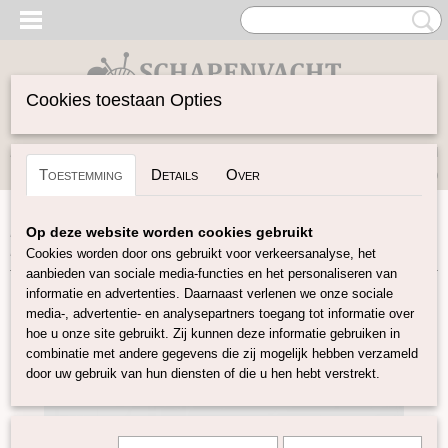
Cookies toestaan Opties
Inloggen
Registreren
UW WINKELWAGEN
Toestemming
Details
Over
Geen producten
(0)
Home
>
Vilten
>
Lontwol gekleurd 19 mic
>
Donker bruin
Op deze website worden cookies gebruikt
K44
Cookies worden door ons gebruikt voor verkeersanalyse, het
aanbieden van sociale media-functies en het personaliseren van
informatie en advertenties. Daarnaast verlenen we onze sociale
media-, advertentie- en analysepartners toegang tot informatie over
hoe u onze site gebruikt. Zij kunnen deze informatie gebruiken in
combinatie met andere gegevens die zij mogelijk hebben verzameld
door uw gebruik van hun diensten of die u hen hebt verstrekt.