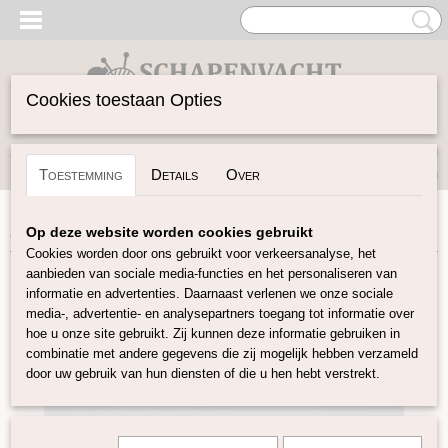
Cookies toestaan Opties
Inloggen
Registreren
UW WINKELWAGEN
Toestemming
Details
Over
Geen producten
(0)
Home
>
Vilten
>
Lontwol gekleurd 19 mic
>
Chlorophyll K72
Op deze website worden cookies gebruikt
Cookies worden door ons gebruikt voor verkeersanalyse, het
aanbieden van sociale media-functies en het personaliseren van
informatie en advertenties. Daarnaast verlenen we onze sociale
media-, advertentie- en analysepartners toegang tot informatie over
hoe u onze site gebruikt. Zij kunnen deze informatie gebruiken in
combinatie met andere gegevens die zij mogelijk hebben verzameld
door uw gebruik van hun diensten of die u hen hebt verstrekt.