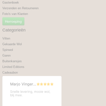
Gastenboek
Verzenden en Retourneren
Foto's van Klanten
Herroeping
Categorieën
Vilten
Gekaarde Wol
Spinwol
Garen
Buitenkansjes
Limited Editions
Cadeaubon