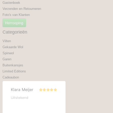
Gastenboek
Verzenden en Retourneren
Foto's van Klanten
Herroeping
Categorieën
Vilten
Gekaarde Wol
Spinwol
Garen
Buitenkansjes
Limited Editions
Cadeaubon