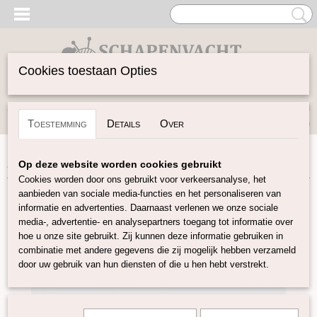
Cookies toestaan Opties
Inloggen
Registreren
UW WINKELWAGEN
Toestemming
Details
Over
Geen producten
(0)
Home
>
Vilten
>
Lontwol gekleurd 19 mic
>
North Sea K74
Op deze website worden cookies gebruikt
Cookies worden door ons gebruikt voor verkeersanalyse, het
aanbieden van sociale media-functies en het personaliseren van
informatie en advertenties. Daarnaast verlenen we onze sociale
media-, advertentie- en analysepartners toegang tot informatie over
hoe u onze site gebruikt. Zij kunnen deze informatie gebruiken in
combinatie met andere gegevens die zij mogelijk hebben verzameld
door uw gebruik van hun diensten of die u hen hebt verstrekt.