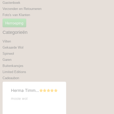
Gastenboek
Verzenden en Retourneren
Foto's van Klanten
Herroeping
Categorieën
Vilten
Gekaarde Wol
Spinwol
Garen
Buitenkansjes
Limited Editions
Cadeaubon