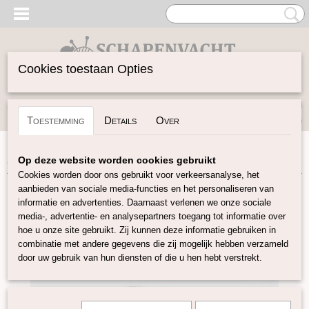
Cookies toestaan Opties
Inloggen
Registreren
UW WINKELWAGEN
Toestemming
Details
Over
Geen producten
(0)
Home
>
Vilten
>
Lontwol gekleurd 19 mic
>
Seal K79
Op deze website worden cookies gebruikt
Cookies worden door ons gebruikt voor verkeersanalyse, het
aanbieden van sociale media-functies en het personaliseren van
informatie en advertenties. Daarnaast verlenen we onze sociale
media-, advertentie- en analysepartners toegang tot informatie over
hoe u onze site gebruikt. Zij kunnen deze informatie gebruiken in
combinatie met andere gegevens die zij mogelijk hebben verzameld
door uw gebruik van hun diensten of die u hen hebt verstrekt.