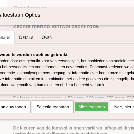
Specificaties
 toestaan Opties
Omschrijving
Productcode
SKUPT021
Zachte merino lontwol zacht roze.
mming
Details
Over
Deze 100% merino lontwol komt/wordt vervaardigd en geverfd
wol is mulesing-vrij en heeft een micron van ongeveer 27, de 
website worden cookies gebruikt
Europese lontwol is 55-65 mm. Met deze wol kan je onder and
rden door ons gebruikt voor verkeersanalyse, het aanbieden van sociale med
naaldvilten, natvilten, spinnen of weven. De 27 micron merino l
n het personaliseren van informatie en advertenties. Daarnaast verlenen we o
in ruim 50 verschillende kleuren. Wanneer je een groot project
vertentie- en analysepartners toegang tot informatie over hoe u onze site gebru
genoeg om eventueel kleurverschil van verschillende verfbad
e informatie gebruiken in combinatie met andere gegevens die zij mogelijk 
De kleurstoffen die worden gebruikt voor het verven van deze
door uw gebruik van hun diensten of die u hen hebt verstrekt.
over het kwaliteits- en veiligheidscertificaten conform EU-richtl
De lontwol is verkrijgbaar in 50 gram, 100 gram 250 gram, 500
worden los geleverd maar bij wens kunnen wij de lontwol aan 1 
opnieuw tonen
Selectie toestaan
Alles toestaan
Nee, niet 
maximaal 4,5 kilo) je kunt dit aangeven bij opmerkingen tijden
1 kilo heeft ongeveer een lengte van 40 meter. (1 meter is +/-
De kleuren van de lontwol kunnen variëren, afhankelijk va
verfbaden en instellingen van je beeldscherm.