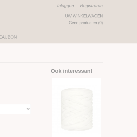
Inloggen
Registreren
UW WINKELWAGEN
Geen producten
(0)
EAUBON
Ook interessant