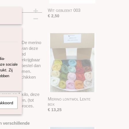
Wit gebleekt 003
€ 2,50
 in Europa. De merino
vezellengte van deze
ere heel goed
ia-
ontwol is verkrijgbaar
nze sociale
 wilt maken bestel dan
ikt. Zij
en te voorkomen.
hebben
 lontwol beschikken
ijnen.
 gram en 1 kilo, deze
Merino lontwol Lente
stuk leveren, (tot
akkoord
box
s het bestelproces.
€ 13,25
 25 gram)
n verschillende