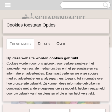
Cookies toestaan Opties
Inloggen
Registreren
UW WINKELWAGEN
Toestemming
Details
Over
Geen producten
(0)
Home
>
Vilten
>
Lontwol Gekleurd 27/23 mic
>
Maxi box
Op deze website worden cookies gebruikt
lontwol 60x10gram
Cookies worden door ons gebruikt voor verkeersanalyse, het
aanbieden van sociale media-functies en het personaliseren van
informatie en advertenties. Daarnaast verlenen we onze sociale
media-, advertentie- en analysepartners toegang tot informatie over
hoe u onze site gebruikt. Zij kunnen deze informatie gebruiken in
combinatie met andere gegevens die zij mogelijk hebben verzameld
door uw gebruik van hun diensten of die u hen hebt verstrekt.