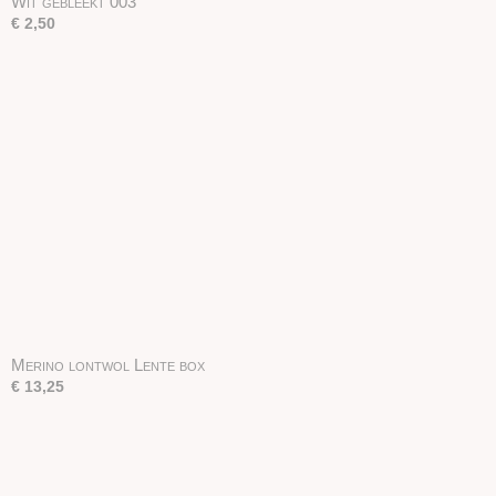
Wit gebleekt 003
€ 2,50
Merino lontwol Lente box
€ 13,25