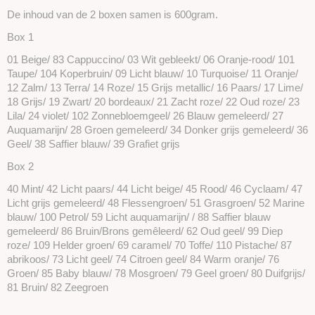
De inhoud van de 2 boxen samen is 600gram.
Box 1
01 Beige/ 83 Cappuccino/ 03 Wit gebleekt/ 06 Oranje-rood/ 101
Taupe/ 104 Koperbruin/ 09 Licht blauw/ 10 Turquoise/ 11 Oranje/
12 Zalm/ 13 Terra/ 14 Roze/ 15 Grijs metallic/ 16 Paars/ 17 Lime/
18 Grijs/ 19 Zwart/ 20 bordeaux/ 21 Zacht roze/ 22 Oud roze/ 23
Lila/ 24 violet/ 102 Zonnebloemgeel/ 26 Blauw gemeleerd/ 27
Auquamarijn/ 28 Groen gemeleerd/ 34 Donker grijs gemeleerd/ 36
Geel/ 38 Saffier blauw/ 39 Grafiet grijs
Box 2
40 Mint/ 42 Licht paars/ 44 Licht beige/ 45 Rood/ 46 Cyclaam/ 47
Licht grijs gemeleerd/ 48 Flessengroen/ 51 Grasgroen/ 52 Marine
blauw/ 100 Petrol/ 59 Licht auquamarijn/ / 88 Saffier blauw
gemeleerd/ 86 Bruin/Brons gemêleerd/ 62 Oud geel/ 99 Diep
roze/ 109 Helder groen/ 69 caramel/ 70 Toffe/ 110 Pistache/ 87
abrikoos/ 73 Licht geel/ 74 Citroen geel/ 84 Warm oranje/ 76
Groen/ 85 Baby blauw/ 78 Mosgroen/ 79 Geel groen/ 80 Duifgrijs/
81 Bruin/ 82 Zeegroen