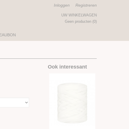
Inloggen
Registreren
UW WINKELWAGEN
Geen producten
(0)
EAUBON
Ook interessant