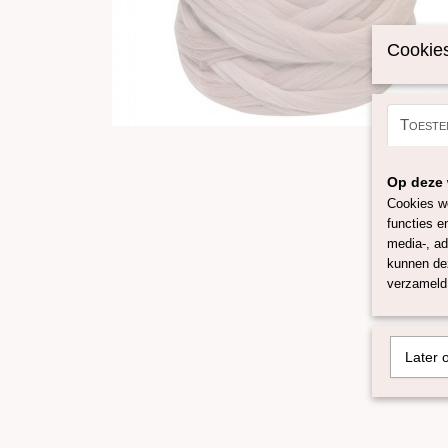
Cookies
Toeste
Op deze 
Cookies wo
functies e
media-, ad
kunnen dez
verzameld 
Later 