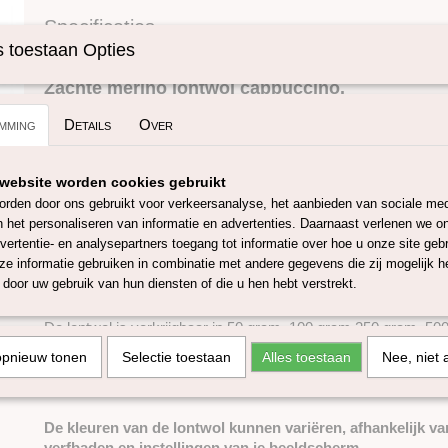
Specificaties
 toestaan Opties
Omschrijving
Productcode
SKUPT083
Zachte merino lontwol cappuccino.
mming
Details
Over
Deze 100% merino lontwol komt/wordt vervaardigd en geverfd
wol is mulesing-vrij en heeft een micron van ongeveer 27, de 
website worden cookies gebruikt
Europese lontwol is 55-65 mm. Met deze wol kan je onder and
rden door ons gebruikt voor verkeersanalyse, het aanbieden van sociale med
naaldvilten, natvilten, spinnen of weven. De 27 micron merino l
n het personaliseren van informatie en advertenties. Daarnaast verlenen we o
in ruim 50 verschillende kleuren. Wanneer je een groot project
vertentie- en analysepartners toegang tot informatie over hoe u onze site gebru
genoeg om eventueel kleurverschil van verschillende verfbad
e informatie gebruiken in combinatie met andere gegevens die zij mogelijk 
De kleurstoffen die worden gebruikt voor het verven van deze
door uw gebruik van hun diensten of die u hen hebt verstrekt.
over het kwaliteits- en veiligheidscertificaten conform EU-richtl
De lontwol is verkrijgbaar in 50 gram, 100 gram 250 gram, 500
worden los geleverd maar bij wens kunnen wij de lontwol aan 1 
opnieuw tonen
Selectie toestaan
Alles toestaan
Nee, niet 
maximaal 4,5 kilo) je kunt dit aangeven bij opmerkingen tijden
1 kilo heeft ongeveer een lengte van 40 meter. (1 meter is +/-
De kleuren van de lontwol kunnen variëren, afhankelijk va
verfbaden en instellingen van je beeldscherm.