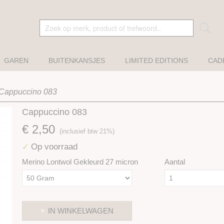
GAREN
BUITENKANSJES
LIMITED EDITIONS
CAD
Cappuccino 083
Cappuccino 083
€ 2,50
(inclusief btw 21%)
Op voorraad
✓
Merino Lontwol Gekleurd 27 micron
Aantal
IN WINKELWAGEN