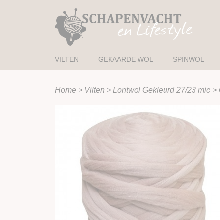
VILTEN
GEKAARDE WOL
SPINWOL
Home
>
Vilten
>
Lontwol Gekleurd 27/23 mic
>