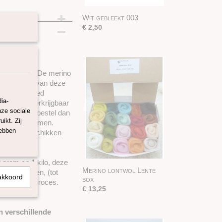
Wit gebleekt 003
€ 2,50
 in Europa. De merino
vezellengte van deze
ere heel goed
ia-
ontwol is verkrijgbaar
nze sociale
 wilt maken bestel dan
ikt. Zij
en te voorkomen.
hebben
 lontwol beschikken
ijnen.
 gram en 1 kilo, deze
Merino lontwol Lente
stuk leveren, (tot
akkoord
box
s het bestelproces.
€ 13,25
 25 gram)
n verschillende