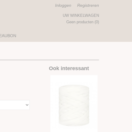
Inloggen
Registreren
UW WINKELWAGEN
Geen producten
(0)
EAUBON
Ook interessant