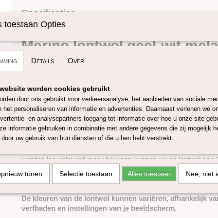
Specificaties
 toestaan Opties
Omschrijving
Productcode
SKUPT117
Merino lontwol geel-wit mel
mming
Details
Over
Deze 100% merino lontwol komt/wordt vervaardigd en geverfd
wol is mulesing-vrij en heeft een micron van ongeveer 27, de 
Europese lontwol is 55-65 mm. Met deze wol kan je onder and
website worden cookies gebruikt
naaldvilten, natvilten, spinnen of weven. De 27 micron merino l
rden door ons gebruikt voor verkeersanalyse, het aanbieden van sociale med
in ruim 60 verschillende kleuren. Wanneer je een groot project
n het personaliseren van informatie en advertenties. Daarnaast verlenen we o
genoeg om eventueel kleurverschil van verschillende verfbad
vertentie- en analysepartners toegang tot informatie over hoe u onze site gebru
De kleurstoffen die worden gebruikt voor het verven van deze
e informatie gebruiken in combinatie met andere gegevens die zij mogelijk 
over het kwaliteits- en veiligheidscertificaten conform EU-richtl
door uw gebruik van hun diensten of die u hen hebt verstrekt.
De lontwol is verkrijgbaar in 50 gram, 100 gram 250 gram, 500
worden los geleverd maar bij wens kunnen wij de lontwol aan 1 
maximaal 4,5 kilo) je kunt dit aangeven bij opmerkingen tijden
opnieuw tonen
Selectie toestaan
Alles toestaan
Nee, niet 
1 kilo heeft ongeveer een lengte van 40 meter. (1 meter is +/-
De kleuren van de lontwol kunnen variëren, afhankelijk va
verfbaden en instellingen van je beeldscherm.