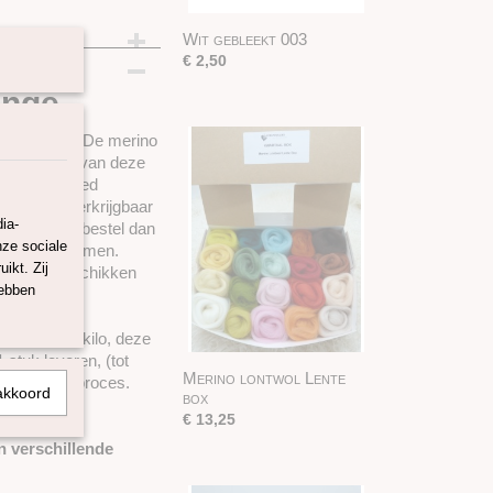
Wit gebleekt 003
€ 2,50
ange
 in Europa. De merino
vezellengte van deze
ere heel goed
ontwol is verkrijgbaar
ia-
 wilt maken bestel dan
nze sociale
en te voorkomen.
ikt. Zij
 lontwol beschikken
hebben
ijnen.
 gram en 1 kilo, deze
stuk leveren, (tot
Merino lontwol Lente
s het bestelproces.
akkoord
box
 25 gram)
€ 13,25
n verschillende