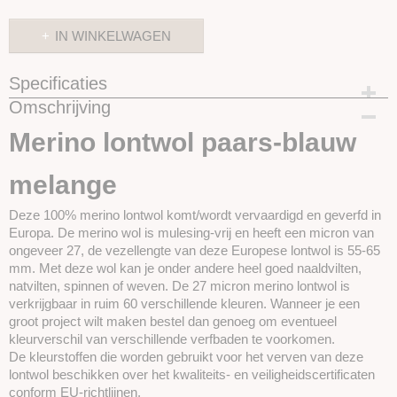
IN WINKELWAGEN
Specificaties
Omschrijving
Productcode
SKUPT118
Merino lontwol paars-blauw
melange
Deze 100% merino lontwol komt/wordt vervaardigd en geverfd in
Europa. De merino wol is mulesing-vrij en heeft een micron van
ongeveer 27, de vezellengte van deze Europese lontwol is 55-65
mm. Met deze wol kan je onder andere heel goed naaldvilten,
natvilten, spinnen of weven. De 27 micron merino lontwol is
verkrijgbaar in ruim 60 verschillende kleuren. Wanneer je een
groot project wilt maken bestel dan genoeg om eventueel
kleurverschil van verschillende verfbaden te voorkomen.
De kleurstoffen die worden gebruikt voor het verven van deze
lontwol beschikken over het kwaliteits- en veiligheidscertificaten
conform EU-richtlijnen.