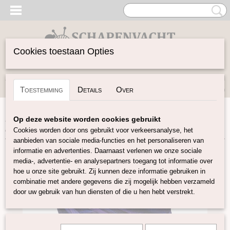
Cookies toestaan Opties
Inloggen
Registreren
UW WINKELWAGEN
Toestemming
Details
Over
Geen producten
(0)
Home
>
Vilten
>
Lontwol Gekleurd 27/23 mic
>
Paars/Blauw
Op deze website worden cookies gebruikt
melange 118
Cookies worden door ons gebruikt voor verkeersanalyse, het
aanbieden van sociale media-functies en het personaliseren van
informatie en advertenties. Daarnaast verlenen we onze sociale
media-, advertentie- en analysepartners toegang tot informatie over
hoe u onze site gebruikt. Zij kunnen deze informatie gebruiken in
combinatie met andere gegevens die zij mogelijk hebben verzameld
door uw gebruik van hun diensten of die u hen hebt verstrekt.