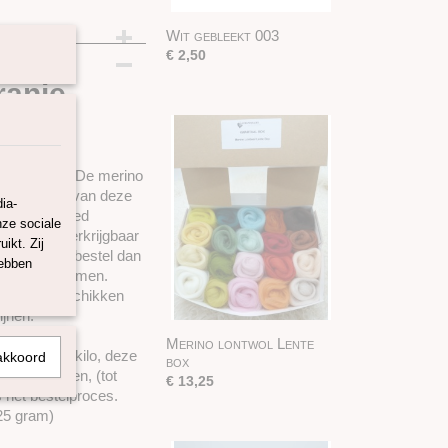
Wit gebleekt 003
€ 2,50
ranje
 in Europa. De merino
vezellengte van deze
ia-
ere heel goed
nze sociale
ontwol is verkrijgbaar
ikt. Zij
 wilt maken bestel dan
hebben
en te voorkomen.
 lontwol beschikken
ijnen.
Merino lontwol Lente
 gram en 1 kilo, deze
akkoord
box
stuk leveren, (tot
€ 13,25
s het bestelproces.
 25 gram)