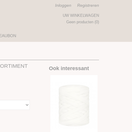
Inloggen
Registreren
UW WINKELWAGEN
Geen producten
(0)
EAUBON
SSORTIMENT
Ook interessant