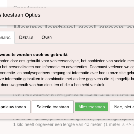
Specificaties
 toestaan Opties
Omschrijving
Productcode
SKUPT123
Merino lontwol geel-groen-o
mming
Details
Over
gemêleerd
Deze 100% merino lontwol komt/wordt vervaardigd en geverfd
website worden cookies gebruikt
wol is mulesing-vrij en heeft een micron van ongeveer 27, de 
rden door ons gebruikt voor verkeersanalyse, het aanbieden van sociale med
Europese lontwol is 55-65 mm. Met deze wol kan je onder and
n het personaliseren van informatie en advertenties. Daarnaast verlenen we o
naaldvilten, natvilten, spinnen of weven. De 27 micron merino l
vertentie- en analysepartners toegang tot informatie over hoe u onze site gebru
in ruim 60 verschillende kleuren. Wanneer je een groot project
e informatie gebruiken in combinatie met andere gegevens die zij mogelijk 
genoeg om eventueel kleurverschil van verschillende verfbad
door uw gebruik van hun diensten of die u hen hebt verstrekt.
De kleurstoffen die worden gebruikt voor het verven van deze
over het kwaliteits- en veiligheidscertificaten conform EU-richtl
De lontwol is verkrijgbaar in 50 gram, 100 gram 250 gram, 500
opnieuw tonen
Selectie toestaan
Alles toestaan
Nee, niet 
worden los geleverd maar bij wens kunnen wij de lontwol aan 1 
maximaal 4,5 kilo) je kunt dit aangeven bij opmerkingen tijden
1 kilo heeft ongeveer een lengte van 40 meter. (1 meter is +/-