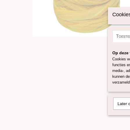
Cookies
Toeste
Op deze 
Cookies wo
functies e
media-, ad
kunnen dez
verzameld 
Later 