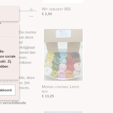
Wit gebleekt 003
€ 2,50
e
 in Europa. De merino
vezellengte van deze
ere heel goed
ontwol is verkrijgbaar
ia-
 wilt maken bestel dan
nze sociale
en te voorkomen.
ikt. Zij
 lontwol beschikken
hebben
ijnen.
 gram en 1 kilo, deze
stuk leveren, (tot
Merino lontwol Lente
s het bestelproces.
akkoord
box
 25 gram)
€ 13,25
n verschillende