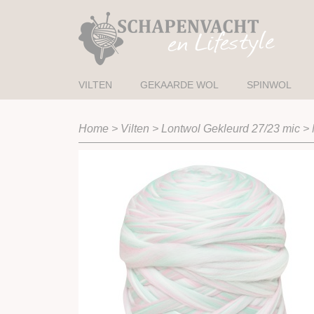
VILTEN
GEKAARDE WOL
SPINWOL
Home
>
Vilten
>
Lontwol Gekleurd 27/23 mic
>