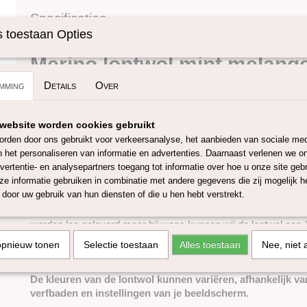
Specificaties
 toestaan Opties
Omschrijving
Productcode
SKUPT128
Merino lontwol mint melang
mming
Details
Over
Deze 100% merino lontwol komt/wordt vervaardigd en geverfd
wol is mulesing-vrij en heeft een micron van ongeveer 27, de 
Europese lontwol is 55-65 mm. Met deze wol kan je onder and
website worden cookies gebruikt
naaldvilten, natvilten, spinnen of weven. De 27 micron merino l
rden door ons gebruikt voor verkeersanalyse, het aanbieden van sociale med
in ruim 60 verschillende kleuren. Wanneer je een groot project
n het personaliseren van informatie en advertenties. Daarnaast verlenen we o
genoeg om eventueel kleurverschil van verschillende verfbad
vertentie- en analysepartners toegang tot informatie over hoe u onze site gebru
De kleurstoffen die worden gebruikt voor het verven van deze
e informatie gebruiken in combinatie met andere gegevens die zij mogelijk 
over het kwaliteits- en veiligheidscertificaten conform EU-richtl
door uw gebruik van hun diensten of die u hen hebt verstrekt.
De lontwol is verkrijgbaar in 50 gram, 100 gram 250 gram, 500
worden los geleverd maar bij wens kunnen wij de lontwol aan 1 
maximaal 4,5 kilo) je kunt dit aangeven bij opmerkingen tijden
opnieuw tonen
Selectie toestaan
Alles toestaan
Nee, niet 
1 kilo heeft ongeveer een lengte van 40 meter. (1 meter is +/-
De kleuren van de lontwol kunnen variëren, afhankelijk va
verfbaden en instellingen van je beeldscherm.