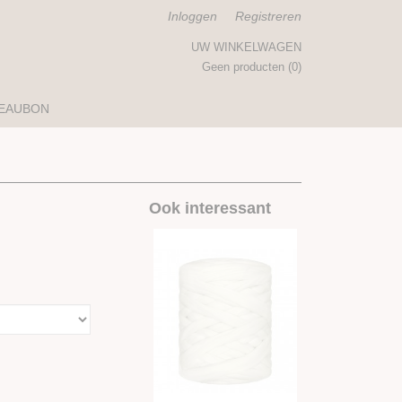
Inloggen
Registreren
UW WINKELWAGEN
Geen producten
(0)
EAUBON
Ook interessant