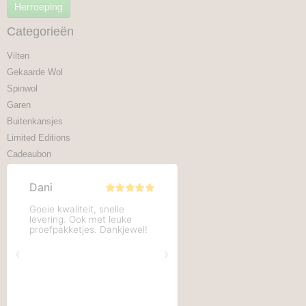
Herroeping
Categorieën
Vilten
Gekaarde Wol
Spinwol
Garen
Buitenkansjes
Limited Editions
Cadeaubon