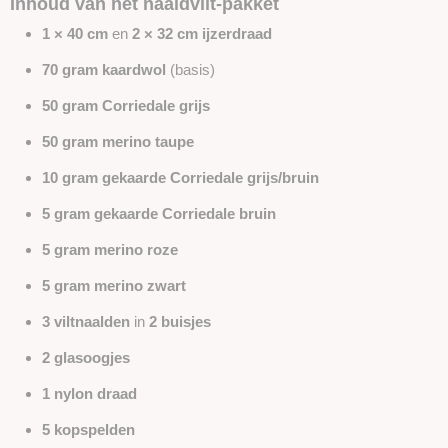
Inhoud van het naaldvilt-pakket
1 × 40 cm
en
2 × 32 cm ijzerdraad
70 gram kaardwol
(basis)
50 gram Corriedale grijs
50 gram merino taupe
10 gram gekaarde Corriedale grijs/bruin
5 gram gekaarde Corriedale bruin
5 gram merino roze
5 gram merino zwart
3 viltnaalden
in
2 buisjes
2 glasoogjes
1 nylon draad
5 kopspelden