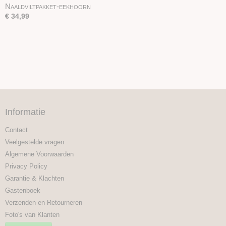
Naaldviltpakket-eekhoorn
€ 34,99
Informatie
Contact
Veelgestelde vragen
Algemene Voorwaarden
Privacy Policy
Garantie & Klachten
Gastenboek
Verzenden en Retourneren
Foto's van Klanten