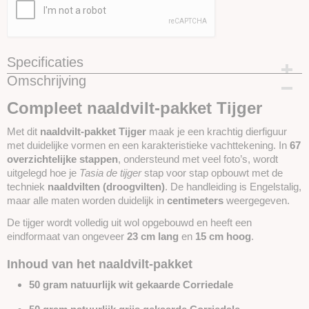
Specificaties
Omschrijving
Productcode
SKUVN22
Compleet naaldvilt-pakket Tijger
Met dit
naaldvilt-pakket Tijger
maak je een krachtig dierfiguur
met duidelijke vormen en een karakteristieke vachttekening. In
67
overzichtelijke stappen
, ondersteund met veel foto’s, wordt
uitgelegd hoe je
Tasia de tijger
stap voor stap opbouwt met de
techniek
naaldvilten (droogvilten)
. De handleiding is Engelstalig,
maar alle maten worden duidelijk in
centimeters
weergegeven.
De tijger wordt volledig uit wol opgebouwd en heeft een
eindformaat van ongeveer
23 cm lang
en
15 cm hoog
.
Inhoud van het naaldvilt-pakket
50 gram natuurlijk wit gekaarde Corriedale