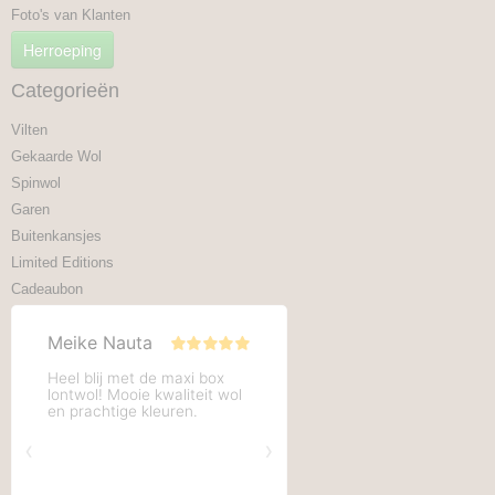
Foto's van Klanten
Herroeping
Categorieën
Vilten
Gekaarde Wol
Spinwol
Garen
Buitenkansjes
Limited Editions
Cadeaubon