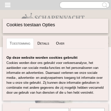
Cookies toestaan Opties
Inloggen
Registreren
UW WINKELWAGEN
Toestemming
Details
Over
Geen producten
(0)
Home
>
Vilten
>
Naaldvilt-pakketten
>
Naaldvilt-pakket
Op deze website worden cookies gebruikt
ringstaart Maki
Cookies worden door ons gebruikt voor verkeersanalyse, het
aanbieden van sociale media-functies en het personaliseren van
informatie en advertenties. Daarnaast verlenen we onze sociale
media-, advertentie- en analysepartners toegang tot informatie over
hoe u onze site gebruikt. Zij kunnen deze informatie gebruiken in
combinatie met andere gegevens die zij mogelijk hebben verzameld
door uw gebruik van hun diensten of die u hen hebt verstrekt.