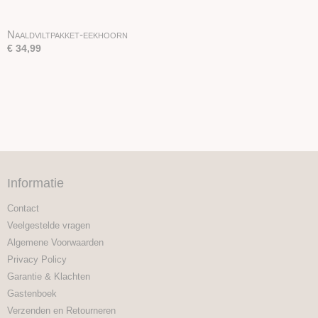
Naaldviltpakket-eekhoorn
€ 34,99
Informatie
Contact
Veelgestelde vragen
Algemene Voorwaarden
Privacy Policy
Garantie & Klachten
Gastenboek
Verzenden en Retourneren