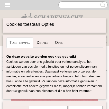
Cookies toestaan Opties
Inloggen
Registreren
UW WINKELWAGEN
Toestemming
Details
Over
Geen producten
(0)
Home
>
Vilten
>
Naaldvlies
>
Naaldvlies van de rol diverse
Op deze website worden cookies gebruikt
kleuren
>
Naaldvlies 19.5 micron in 21 kleuren
>
Merino
Cookies worden door ons gebruikt voor verkeersanalyse, het
Naaldvlies rood
aanbieden van sociale media-functies en het personaliseren van
informatie en advertenties. Daarnaast verlenen we onze sociale
media-, advertentie- en analysepartners toegang tot informatie over
hoe u onze site gebruikt. Zij kunnen deze informatie gebruiken in
combinatie met andere gegevens die zij mogelijk hebben verzameld
door uw gebruik van hun diensten of die u hen hebt verstrekt.