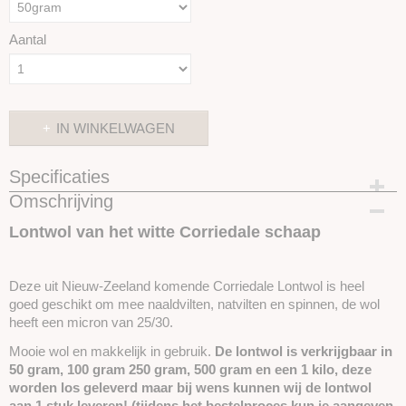
Aantal
IN WINKELWAGEN
Specificaties
Omschrijving
Productcode
SKUE18
Lontwol van het witte Corriedale schaap
Deze uit Nieuw-Zeeland komende Corriedale Lontwol is heel
goed geschikt om mee naaldvilten, natvilten en spinnen, de wol
heeft een micron van 25/30.
Mooie wol en makkelijk in gebruik.
De lontwol is verkrijgbaar in
50 gram, 100 gram 250 gram, 500 gram en een 1 kilo, deze
worden los geleverd maar bij wens kunnen wij de lontwol
aan 1 stuk leveren! (tijdens het bestelproces kun je aangeven