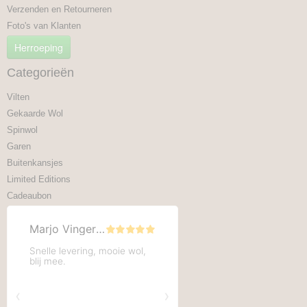
Verzenden en Retourneren
Foto's van Klanten
Herroeping
Categorieën
Vilten
Gekaarde Wol
Spinwol
Garen
Buitenkansjes
Limited Editions
Cadeaubon