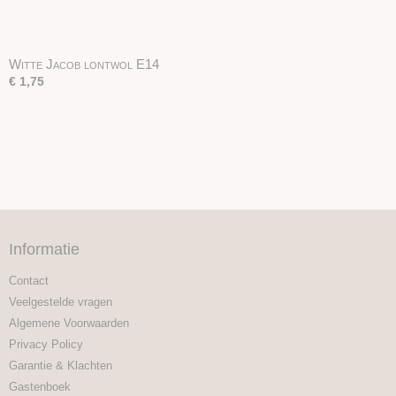
Witte Jacob lontwol E14
€ 1,75
Informatie
Contact
Veelgestelde vragen
Algemene Voorwaarden
Privacy Policy
Garantie & Klachten
Gastenboek