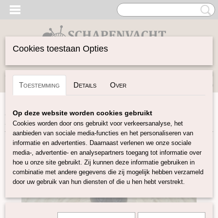
Cookies toestaan Opties
Inloggen
Registreren
UW WINKELWAGEN
Toestemming
Details
Over
Geen producten
(0)
Home
>
Vilten
>
Oogjes/Neusjes
>
Dierenneuzen zwart
Op deze website worden cookies gebruikt
18/21 mm
Cookies worden door ons gebruikt voor verkeersanalyse, het
aanbieden van sociale media-functies en het personaliseren van
informatie en advertenties. Daarnaast verlenen we onze sociale
media-, advertentie- en analysepartners toegang tot informatie over
hoe u onze site gebruikt. Zij kunnen deze informatie gebruiken in
combinatie met andere gegevens die zij mogelijk hebben verzameld
door uw gebruik van hun diensten of die u hen hebt verstrekt.