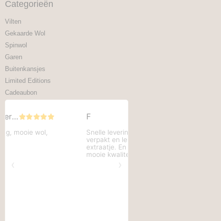
Categorieën
Vilten
Gekaarde Wol
Spinwol
Garen
Buitenkansjes
Limited Editions
Cadeaubon