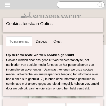
Cookies toestaan Opties
Inloggen
Registreren
UW WINKELWAGEN
Toestemming
Details
Over
Geen producten
(0)
Home
>
Vilten
>
Plantaardige vezels
>
Bamboo in lont
>
Op deze website worden cookies gebruikt
Bamboo in lont licht groen
Cookies worden door ons gebruikt voor verkeersanalyse, het
aanbieden van sociale media-functies en het personaliseren van
informatie en advertenties. Daarnaast verlenen we onze sociale
media-, advertentie- en analysepartners toegang tot informatie over
hoe u onze site gebruikt. Zij kunnen deze informatie gebruiken in
combinatie met andere gegevens die zij mogelijk hebben verzameld
door uw gebruik van hun diensten of die u hen hebt verstrekt.