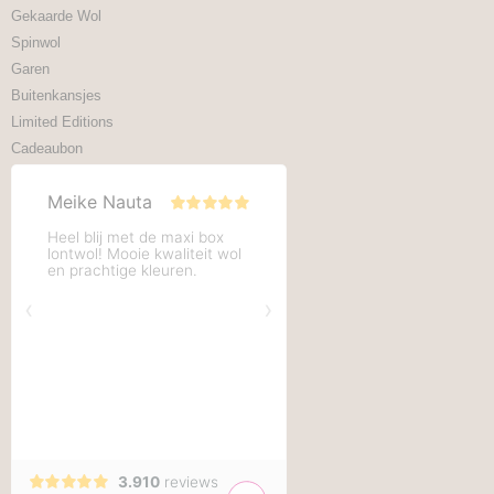
Gekaarde Wol
Spinwol
Garen
Buitenkansjes
Limited Editions
Cadeaubon