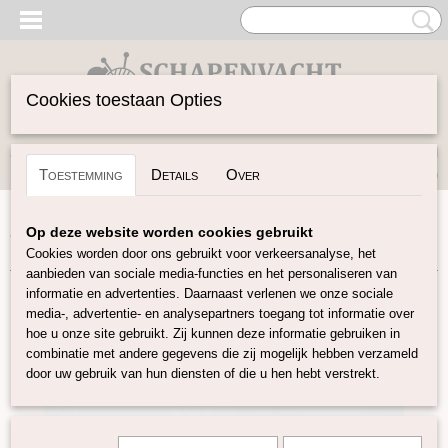
Cookies toestaan Opties
Inloggen
Registreren
UW WINKELWAGEN
Toestemming
Details
Over
Geen producten
(0)
Home
>
Vilten
>
Plantaardige vezels
>
Tencel in lont
>
Op deze website worden cookies gebruikt
Tencel in lont zalm (roze)
Cookies worden door ons gebruikt voor verkeersanalyse, het
aanbieden van sociale media-functies en het personaliseren van
informatie en advertenties. Daarnaast verlenen we onze sociale
media-, advertentie- en analysepartners toegang tot informatie over
hoe u onze site gebruikt. Zij kunnen deze informatie gebruiken in
combinatie met andere gegevens die zij mogelijk hebben verzameld
door uw gebruik van hun diensten of die u hen hebt verstrekt.