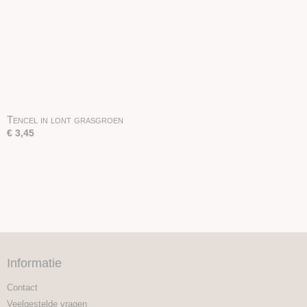
Tencel in lont grasgroen
€ 3,45
Informatie
Contact
Veelgestelde vragen