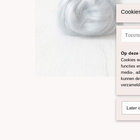
Cookies
Toeste
Op deze 
Cookies wo
functies e
media-, ad
kunnen dez
verzameld 
Later 