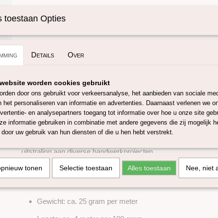
Specificaties
 toestaan Opties
Omschrijving
Productcode
SKUIVI26-50 gram
Viscose (kunstzijde) grijs in lont.
mming
Details
Over
Deze viscose lont in grijze tint, ook wel kunstzijde genoemd, is
en licht glanzend. De neutrale kleur geeft een rustige en tijdloze
zich goed combineren met zowel zachte als contrasterende wo
website worden cookies gebruikt
rden door ons gebruikt voor verkeersanalyse, het aanbieden van sociale med
Onze viscose is afkomstig uit Duitsland en wordt geverfd in Ita
n het personaliseren van informatie en advertenties. Daarnaast verlenen we o
voldoet aan de Oeko-Tex Standard 100 en vindt plaats in een 
vertentie- en analysepartners toegang tot informatie over hoe u onze site gebru
(laatste versie) en GRS-gecertificeerd is. Dit garandeert een 
e informatie gebruiken in combinatie met andere gegevens die zij mogelijk 
betrouwbare kwaliteit.
door uw gebruik van hun diensten of die u hen hebt verstrekt.
Door de zachte structuur en subtiele glans geeft deze viscos
uitstraling aan diverse handwerkprojecten.
Specificaties:
opnieuw tonen
Selectie toestaan
Alles toestaan
Nee, niet 
Materiaal: 100% viscose
Gewicht: ca. 25 gram per meter