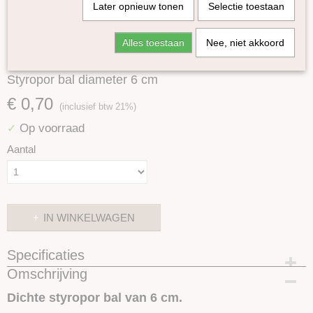
Later opnieuw tonen
Selectie toestaan
Alles toestaan
Nee, niet akkoord
Styropor bal diameter 6 cm
€ 0,70
(inclusief btw 21%)
Op voorraad
✓
Aantal
IN WINKELWAGEN
Specificaties
Omschrijving
Productcode
SKUSTY6CM
Dichte styropor bal van 6 cm.