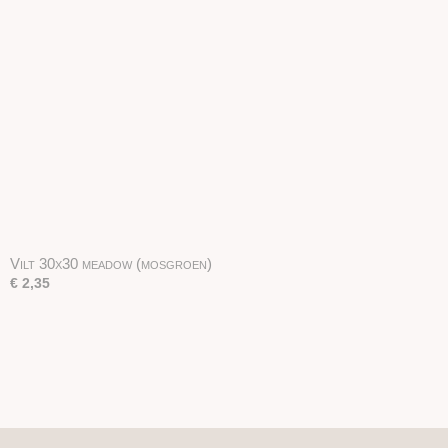
Vilt 30x30 meadow (mosgroen)
€ 2,35