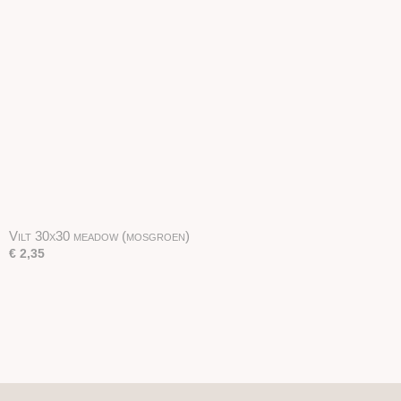
Vilt 30x30 meadow (mosgroen)
€ 2,35