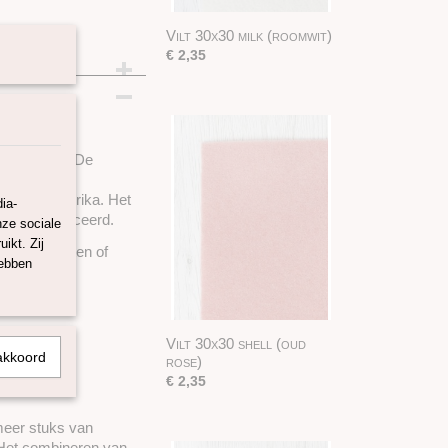
Vilt 30x30 milk (roomwit)
€ 2,35
 polyester. De
en Zuid-Amerika. Het
ia-
00 gecertificeerd.
nze sociale
ikt. Zij
en, naaldvilten of
hebben
Vilt 30x30 shell (oud
akkoord
rose)
€ 2,35
 meer stuks van
. Het combineren van