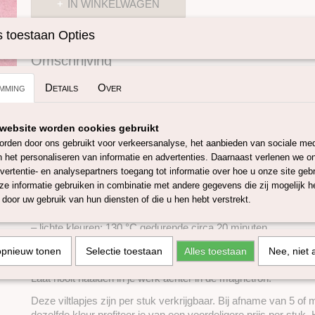
IN WINKELWAGEN
 toestaan Opties
Specificaties
Omschrijving
Productcode
SKUIVL61
Vilt girl.
mming
Details
Over
Deze viltlapjes zijn 2 mm dik en gemaakt van 90% wol en 10%
afmetingen zijn 30 × 30 cm.
website worden cookies gebruikt
Ze worden geproduceerd met mulesing-vrije wol uit Australië 
rden door ons gebruikt voor verkeersanalyse, het aanbieden van sociale med
verven gebeurt bij onze leverancier en is Oeko-Tex Standard 1
n het personaliseren van informatie en advertenties. Daarnaast verlenen we o
vertentie- en analysepartners toegang tot informatie over hoe u onze site gebru
De viltlapjes kunnen traditioneel worden gebruikt (naaien, snijd
e informatie gebruiken in combinatie met andere gegevens die zij mogelijk 
lijmen), maar zijn ook geschikt voor thermovorming.
door uw gebruik van hun diensten of die u hen hebt verstrekt.
Voor het verhitten in een elektrische oven geldt:
– lichte kleuren: 130 °C gedurende circa 20 minuten
– donkere kleuren: 150 °C gedurende circa 20 minuten
opnieuw tonen
Selectie toestaan
Alles toestaan
Nee, niet 
Voor gebruik in de magnetron: 850 watt, maximaal 5 minuten.
Laat nooit naalden in je werk achter in de magnetron.
Deze viltlapjes zijn per stuk verkrijgbaar. Bij afname van 5 of
dezelfde kleur profiteer je van een voordeligere prijs per stuk