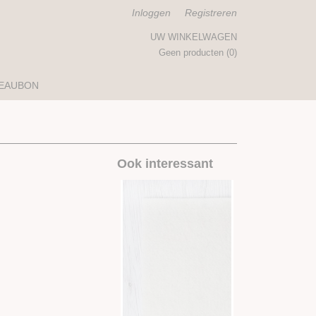
Inloggen
Registreren
UW WINKELWAGEN
Geen producten
(0)
EAUBON
Ook interessant