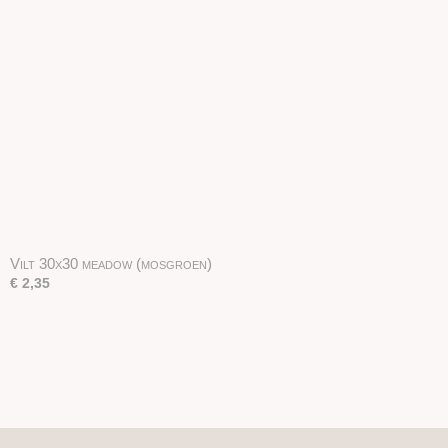
Vilt 30x30 meadow (mosgroen)
€ 2,35