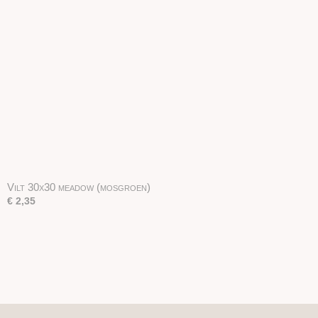
Vilt 30x30 meadow (mosgroen)
€ 2,35