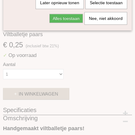
Later opnieuw tonen
Selectie toestaan
Alles toestaan
Nee, niet akkoord
Viltballetje paars
€ 0,25
(inclusief btw 21%)
Op voorraad
✓
Aantal
IN WINKELWAGEN
Specificaties
Omschrijving
Productcode
SKUIVB16
Handgemaakt viltballetje paars!