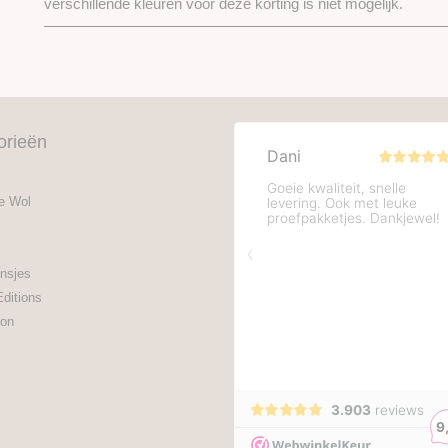
verschillende kleuren voor deze korting is niet mogelijk.
orieën
e Wol
nsjes
Editions
on