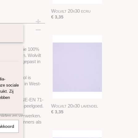
Wolvilt 20x30 ecru
€ 3,35
maakt van fijne 100%
ve projecten. Wolvilt
n wordt toegepast in
ebaar. De wol is
ia-
rdt volledig in West-
nze sociale
ikt. Zij
hebben
NE-EN 71-2, UNE-EN 71-
n in kinderspeelgoed.
Wolvilt 20x30 lavendel
€ 3,35
 snijden en verwerken.
r zowel beginners als
akkoord