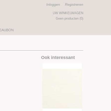
Inloggen
Registreren
UW WINKELWAGEN
Geen producten
(0)
EAUBON
Ook interessant