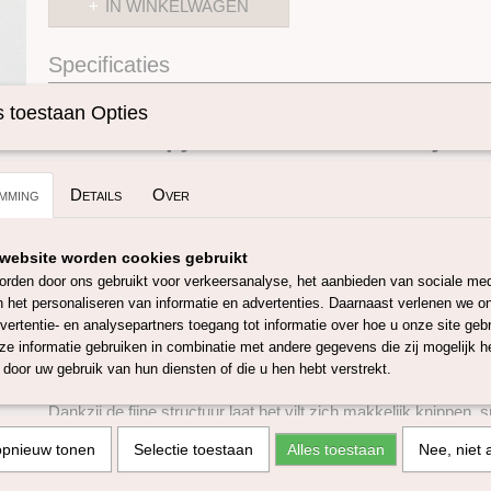
IN WINKELWAGEN
Specificaties
Omschrijving
Productcode
SKUHF37
 toestaan Opties
Wolvilt lapjes 1 mm – Licht Grijs
De wolvilt lapjes van 1 mm dik in formaat 20 × 30 cm zijn ge
mming
Details
Over
Merinowol en vormen een veelzijdige basis voor allerlei creatie
is een eeuwenoud en duurzaam materiaal dat op veel maniere
handwerk en hobby.
website worden cookies gebruikt
Dit wolvilt is gemaakt van zuiver scheerwol en is 100% recycl
rden door ons gebruikt voor verkeersanalyse, het aanbieden van sociale med
voornamelijk afkomstig uit Zuid-Amerika en Zuid-Europa en wo
n het personaliseren van informatie en advertenties. Daarnaast verlenen we o
Europa met natuurzeep gewassen, gevilt en geverfd.
vertentie- en analysepartners toegang tot informatie over hoe u onze site gebru
e informatie gebruiken in combinatie met andere gegevens die zij mogelijk 
Het wolvilt is gifvrij en voldoet aan de strenge eisen van U
door uw gebruik van hun diensten of die u hen hebt verstrekt.
3 en Oeko-Tex, waardoor het ook geschikt is voor toepassinge
Dankzij de fijne structuur laat het vilt zich makkelijk knippen,
De lapjes rafelen niet na het knippen, wat ze ideaal maakt voo
opnieuw tonen
Selectie toestaan
Alles toestaan
Nee, niet 
ervaren makers.