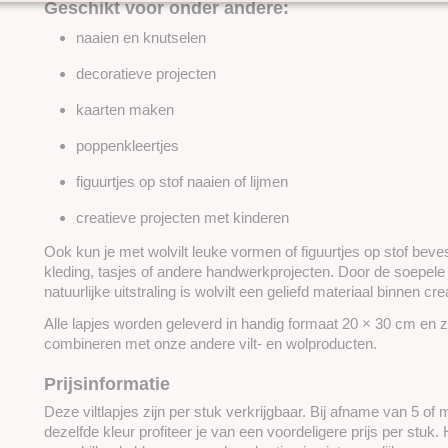
Geschikt voor onder andere:
naaien en knutselen
decoratieve projecten
kaarten maken
poppenkleertjes
figuurtjes op stof naaien of lijmen
creatieve projecten met kinderen
Ook kun je met wolvilt leuke vormen of figuurtjes op stof beves
kleding, tasjes of andere handwerkprojecten. Door de soepele 
natuurlijke uitstraling is wolvilt een geliefd materiaal binnen cr
Alle lapjes worden geleverd in handig formaat 20 × 30 cm en zi
combineren met onze andere vilt- en wolproducten.
Prijsinformatie
Deze viltlapjes zijn per stuk verkrijgbaar. Bij afname van 5 of
dezelfde kleur profiteer je van een voordeligere prijs per stuk