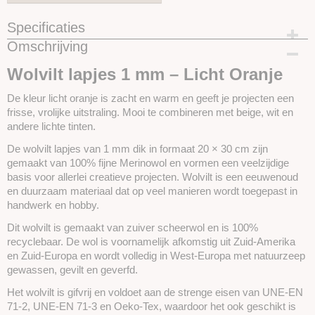
Specificaties
Omschrijving
Productcode
SKUHF04
Wolvilt lapjes 1 mm – Licht Oranje
De kleur licht oranje is zacht en warm en geeft je projecten een
frisse, vrolijke uitstraling. Mooi te combineren met beige, wit en
andere lichte tinten.
De wolvilt lapjes van 1 mm dik in formaat 20 × 30 cm zijn
gemaakt van 100% fijne Merinowol en vormen een veelzijdige
basis voor allerlei creatieve projecten. Wolvilt is een eeuwenoud
en duurzaam materiaal dat op veel manieren wordt toegepast in
handwerk en hobby.
Dit wolvilt is gemaakt van zuiver scheerwol en is 100%
recyclebaar. De wol is voornamelijk afkomstig uit Zuid-Amerika
en Zuid-Europa en wordt volledig in West-Europa met natuurzeep
gewassen, gevilt en geverfd.
Het wolvilt is gifvrij en voldoet aan de strenge eisen van UNE-EN
71-2, UNE-EN 71-3 en Oeko-Tex, waardoor het ook geschikt is