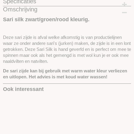
Specificaties
Omschrijving
Productcode
SKUESZ16-25 Gram
Sari silk zwart/groen/rood kleurig.
Deze sari zijde is afval welke afkomstig is van productielijnen
waar ze onder andere sari's (jurken) maken, de zijde is in een lont
getrokken. Deze Sari Silk is hand geverfd en is perfect om mee te
spinnen maar ook als het gemengd is met wol kun je er ook mee
naaldvilten en natvilten.
De sari zijde kan bij gebruik met warm water kleur verliezen
en uitlopen. Het advies is met koud water wassen!
Ook interessant