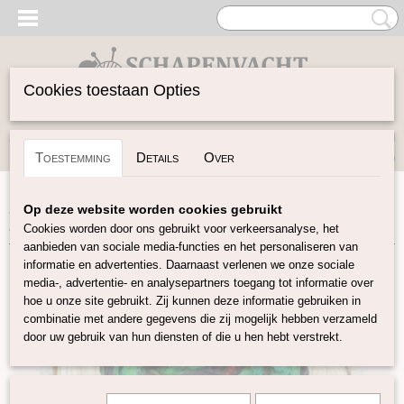
Cookies toestaan Opties
Inloggen
Registreren
UW WINKELWAGEN
Toestemming
Details
Over
Geen producten
(0)
Home
>
Vilten
>
Zijde Producten
>
Sari Zijde
>
Sari zijde
Op deze website worden cookies gebruikt
Black Forest
Cookies worden door ons gebruikt voor verkeersanalyse, het
aanbieden van sociale media-functies en het personaliseren van
informatie en advertenties. Daarnaast verlenen we onze sociale
media-, advertentie- en analysepartners toegang tot informatie over
hoe u onze site gebruikt. Zij kunnen deze informatie gebruiken in
combinatie met andere gegevens die zij mogelijk hebben verzameld
door uw gebruik van hun diensten of die u hen hebt verstrekt.