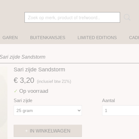
GAREN
BUITENKANSJES
LIMITED EDITIONS
CAD
Sari zijde Sandstorm
Sari zijde Sandstorm
€ 3,20
(inclusief btw 21%)
Op voorraad
✓
Sari zijde
Aantal
IN WINKELWAGEN