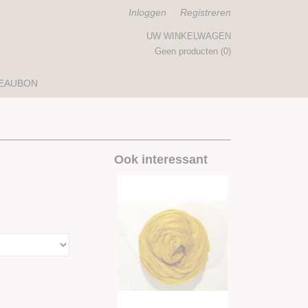
Inloggen
Registreren
UW WINKELWAGEN
Geen producten
(0)
EAUBON
Ook interessant