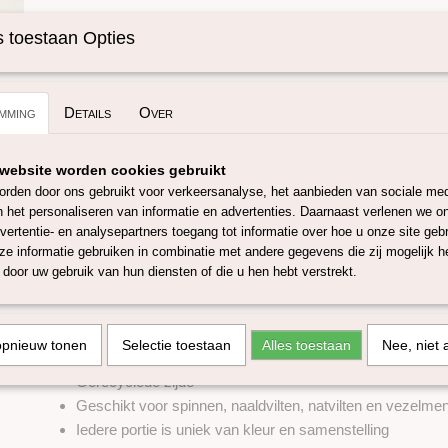
Specificaties
 toestaan Opties
Omschrijving
Productcode
SKUEZ25-25 gram
Sari silk Sandstorm
mming
Details
Over
Deze sari zijde is gemaakt van zijderesten die vrijkomen bij de
Een sari is een traditioneel kledingstuk dat veel wordt gedrage
delen van Zuid-Azië. De zijdevezels zijn in een lont getrokken.
website worden cookies gebruikt
rden door ons gebruikt voor verkeersanalyse, het aanbieden van sociale med
De zijde is geschikt om mee te spinnen. Daarnaast kan zij 
n het personaliseren van informatie en advertenties. Daarnaast verlenen we o
voor gebruik bij naaldvilten en natvilten. Omdat het een handge
vertentie- en analysepartners toegang tot informatie over hoe u onze site gebru
kan de kleurstelling per lont verschillen.
e informatie gebruiken in combinatie met andere gegevens die zij mogelijk 
Let op:
bij gebruik van warm water kan de zijde kleur afgeven 
door uw gebruik van hun diensten of die u hen hebt verstrekt.
is daarom om deze zijde met koud water te wassen of te verw
Verpakking:
opnieuw tonen
Selectie toestaan
Alles toestaan
Nee, niet 
Wordt geleverd in porties van 25 gram
Gerecyclede zijde
Geschikt voor spinnen, naaldvilten, natvilten en vezelme
Iedere portie is uniek van kleur en samenstelling