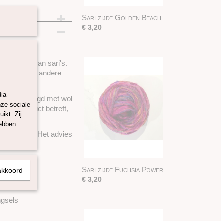
Sari zijde Golden Beach
€ 3,20
 productie van sari's.
n in India en andere
ia-
worden gemengd met wol
nze sociale
verfd product betreft,
ikt. Zij
hebben
of uitlopen. Het advies
erken.
Sari zijde Fuchsia Power
akkoord
€ 3,20
ngsels