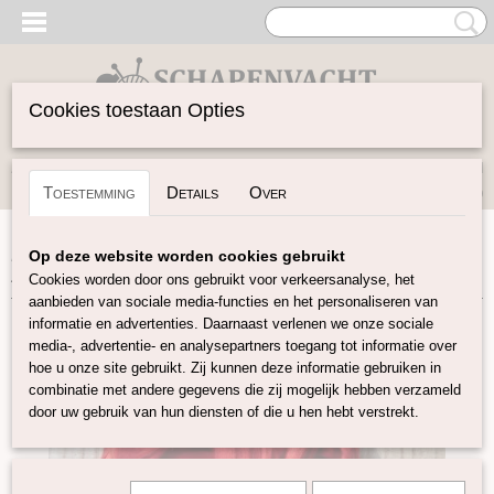
Cookies toestaan Opties
Inloggen
Registreren
UW WINKELWAGEN
Toestemming
Details
Over
Geen producten
(0)
Home
>
Vilten
>
Zijde Producten
>
Zijde in lont
>
Moerbei
Op deze website worden cookies gebruikt
zijde lont Rood
Cookies worden door ons gebruikt voor verkeersanalyse, het
aanbieden van sociale media-functies en het personaliseren van
informatie en advertenties. Daarnaast verlenen we onze sociale
media-, advertentie- en analysepartners toegang tot informatie over
hoe u onze site gebruikt. Zij kunnen deze informatie gebruiken in
combinatie met andere gegevens die zij mogelijk hebben verzameld
door uw gebruik van hun diensten of die u hen hebt verstrekt.