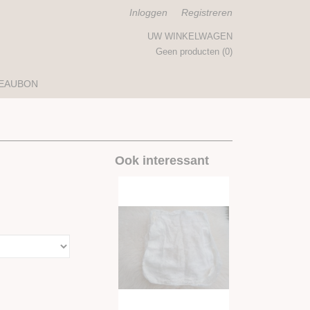
Inloggen
Registreren
UW WINKELWAGEN
Geen producten
(0)
EAUBON
Ook interessant