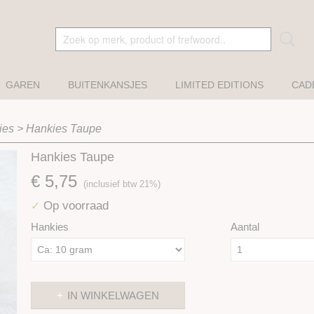
GAREN
BUITENKANSJES
LIMITED EDITIONS
CAD
ies
>
Hankies Taupe
Hankies Taupe
€ 5,75
(inclusief btw 21%)
Op voorraad
✓
Hankies
Aantal
IN WINKELWAGEN