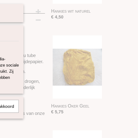
Hankies wit naturel
€ 4,50
jde.
innen (op you tube
ia-
 maken van zijdepapier.
nze sociale
 te bestellen.
ikt. Zij
hebben
worden om te drogen,
en en afzonderlijk
Hankies Oker Geel
akkoord
€ 5,75
 het verfhuis van onze