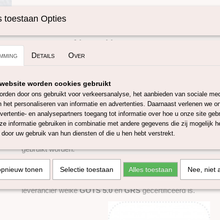
Specificaties
 toestaan Opties
Omschrijving
Productcode
SKUIH25
Taupe geverfde Hankies.
mming
Details
Over
Deze 'Hankies' zijn gemaakt van dunne vliezen van moerbeizi
website worden cookies gebruikt
De afmetingen zijn ongeveer 25 x 25 cm en je kunt er mee sp
rden door ons gebruikt voor verkeersanalyse, het aanbieden van sociale med
staan filmpjes hoe je dit het beste kunt doen) natvilten en het
n het personaliseren van informatie en advertenties. Daarnaast verlenen we o
Deze hankies zijn in 28 andere kleuren én in 1 natuurlijke kleur
vertentie- en analysepartners toegang tot informatie over hoe u onze site gebru
e informatie gebruiken in combinatie met andere gegevens die zij mogelijk 
Hankies zijn hele dunne vliezen die op een frame getrokken 
door uw gebruik van hun diensten of die u hen hebt verstrekt.
de hankies kunnen heel voorzichtig van elkaar afgehaald word
gebruikt worden.
De hankies zijn verpakt per ca 10 gram.
opnieuw tonen
Selectie toestaan
Alles toestaan
Nee, niet 
Het verven voldoet aan
Oeko-Tex Standard 100
en gebeurt in
leverancier welke
GOTS 5.0
en
GRS
gecertificeerd is.