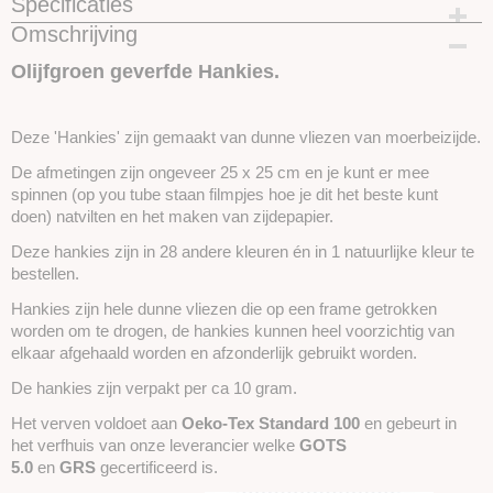
Specificaties
Omschrijving
Productcode
SKUIH20
Olijfgroen geverfde Hankies.
Deze 'Hankies' zijn gemaakt van dunne vliezen van moerbeizijde.
De afmetingen zijn ongeveer 25 x 25 cm en je kunt er mee
spinnen (op you tube staan filmpjes hoe je dit het beste kunt
doen) natvilten en het maken van zijdepapier.
Deze hankies zijn in 28 andere kleuren én in 1 natuurlijke kleur te
bestellen.
Hankies zijn hele dunne vliezen die op een frame getrokken
worden om te drogen, de hankies kunnen heel voorzichtig van
elkaar afgehaald worden en afzonderlijk gebruikt worden.
De hankies zijn verpakt per ca 10 gram.
Het verven voldoet aan
Oeko-Tex Standard 100
en gebeurt in
het verfhuis van onze leverancier welke
GOTS
5.0
en
GRS
gecertificeerd is.