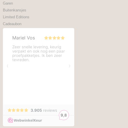
Garen
Buitenkansjes
Limited Editions
Cadeaubon