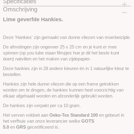
Specificaties
Omschrijving
Productcode
SKUIH19
Lime geverfde Hankies.
Deze 'Hankies' zijn gemaakt van dunne vliezen van moerbeizijde.
De afmetingen zijn ongeveer 25 x 25 cm en je kunt er mee
spinnen (op you tube staan filmpjes hoe je dit het beste kunt
doen) natvilten en het maken van zijdepapier.
Deze hankies zijn in 28 andere kleuren én in 1 natuurlijke kleur te
bestellen.
Hankies zijn hele dunne vliezen die op een frame getrokken
worden om te drogen, de hankies kunnen heel voorzichtig van
elkaar afgehaald worden en afzonderlijk gebruikt worden.
De hankies zijn verpakt per ca 10 gram.
Het verven voldoet aan
Oeko-Tex Standard 100
en gebeurt in
het verfhuis van onze leverancier welke
GOTS
5.0
en
GRS
gecertificeerd is.