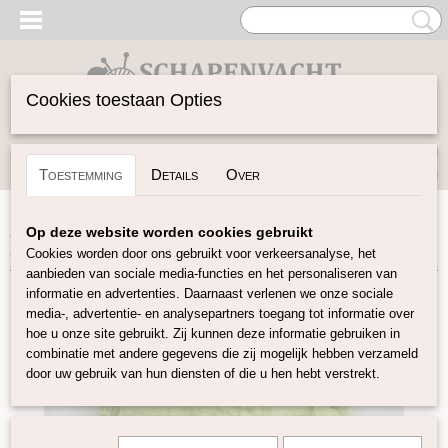
Cookies toestaan Opties
Inloggen
Registreren
UW WINKELWAGEN
Toestemming
Details
Over
Geen producten
(0)
Home
>
Vilten
>
Zijde Producten
>
Zijden Hankies
>
Op deze website worden cookies gebruikt
Hankies Lime
Cookies worden door ons gebruikt voor verkeersanalyse, het
aanbieden van sociale media-functies en het personaliseren van
informatie en advertenties. Daarnaast verlenen we onze sociale
media-, advertentie- en analysepartners toegang tot informatie over
hoe u onze site gebruikt. Zij kunnen deze informatie gebruiken in
combinatie met andere gegevens die zij mogelijk hebben verzameld
door uw gebruik van hun diensten of die u hen hebt verstrekt.