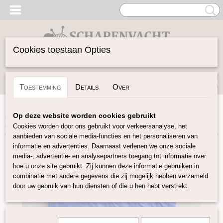
Cookies toestaan Opties
Inloggen
Registreren
UW WINKELWAGEN
Toestemming
Details
Over
Geen producten
(0)
Home
>
Vilten
>
Zijde Producten
>
Zijden Hankies
>
Op deze website worden cookies gebruikt
Hankies Blauw
Cookies worden door ons gebruikt voor verkeersanalyse, het
aanbieden van sociale media-functies en het personaliseren van
informatie en advertenties. Daarnaast verlenen we onze sociale
media-, advertentie- en analysepartners toegang tot informatie over
hoe u onze site gebruikt. Zij kunnen deze informatie gebruiken in
combinatie met andere gegevens die zij mogelijk hebben verzameld
door uw gebruik van hun diensten of die u hen hebt verstrekt.