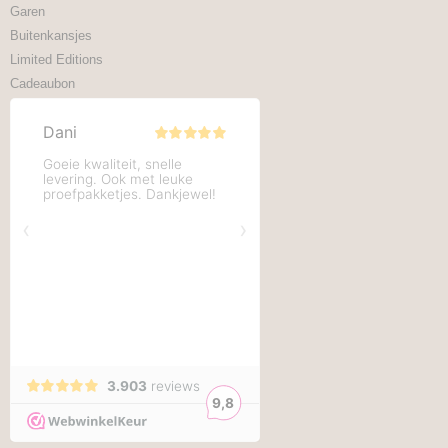
Garen
Buitenkansjes
Limited Editions
Cadeaubon