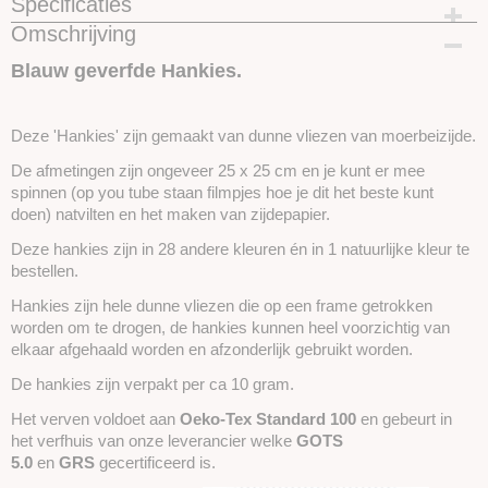
Specificaties
Omschrijving
Productcode
SKUIH16
Blauw geverfde Hankies.
Deze 'Hankies' zijn gemaakt van dunne vliezen van moerbeizijde.
De afmetingen zijn ongeveer 25 x 25 cm en je kunt er mee
spinnen (op you tube staan filmpjes hoe je dit het beste kunt
doen) natvilten en het maken van zijdepapier.
Deze hankies zijn in 28 andere kleuren én in 1 natuurlijke kleur te
bestellen.
Hankies zijn hele dunne vliezen die op een frame getrokken
worden om te drogen, de hankies kunnen heel voorzichtig van
elkaar afgehaald worden en afzonderlijk gebruikt worden.
De hankies zijn verpakt per ca 10 gram.
Het verven voldoet aan
Oeko-Tex Standard 100
en gebeurt in
het verfhuis van onze leverancier welke
GOTS
5.0
en
GRS
gecertificeerd is.