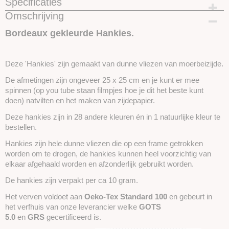
Specificaties
Omschrijving
Productcode
SKUIH07
Bordeaux gekleurde Hankies.
Deze 'Hankies' zijn gemaakt van dunne vliezen van moerbeizijde.
De afmetingen zijn ongeveer 25 x 25 cm en je kunt er mee
spinnen (op you tube staan filmpjes hoe je dit het beste kunt
doen) natvilten en het maken van zijdepapier.
Deze hankies zijn in 28 andere kleuren én in 1 natuurlijke kleur te
bestellen.
Hankies zijn hele dunne vliezen die op een frame getrokken
worden om te drogen, de hankies kunnen heel voorzichtig van
elkaar afgehaald worden en afzonderlijk gebruikt worden.
De hankies zijn verpakt per ca 10 gram.
Het verven voldoet aan
Oeko-Tex Standard 100
en gebeurt in
het verfhuis van onze leverancier welke
GOTS
5.0
en
GRS
gecertificeerd is.