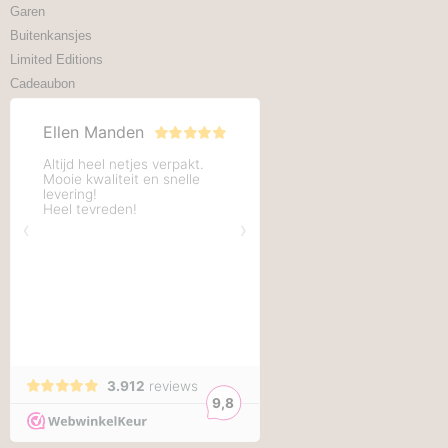
Garen
Buitenkansjes
Limited Editions
Cadeaubon