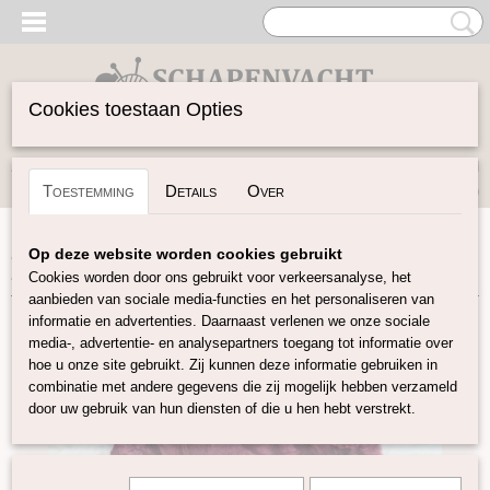
Cookies toestaan Opties
Inloggen
Registreren
UW WINKELWAGEN
Toestemming
Details
Over
Geen producten
(0)
Home
>
Vilten
>
Zijde Producten
>
Zijden Hankies
>
Op deze website worden cookies gebruikt
Hankies Bordeaux
Cookies worden door ons gebruikt voor verkeersanalyse, het
aanbieden van sociale media-functies en het personaliseren van
informatie en advertenties. Daarnaast verlenen we onze sociale
media-, advertentie- en analysepartners toegang tot informatie over
hoe u onze site gebruikt. Zij kunnen deze informatie gebruiken in
combinatie met andere gegevens die zij mogelijk hebben verzameld
door uw gebruik van hun diensten of die u hen hebt verstrekt.